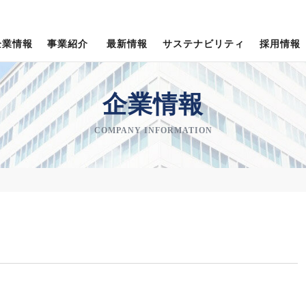
企業情報
事業紹介
最新情報
サステナビリティ
採用情報
新卒採用＜専門卒・高卒＞
企業理念・経営信条
社会への取り組み
トピックス
企業情報
会社概要
COMPANY INFORMATION
TOPPANクロレグループ
役員紹介