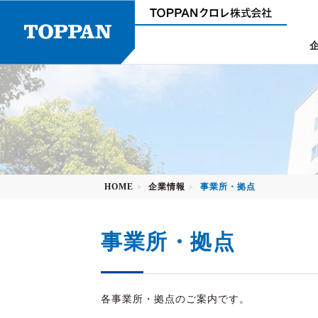
ニュースリリース
環境への取り組み
新卒採用＜大卒＞
ご挨拶
コーポレートガバナンス
行動指針
中途採用
事業所・拠点
HOME
企業情報
事業所・拠点
沿革
>
>
電子公告
事業所・拠点
各事業所・拠点のご案内です。