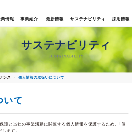
企業情報
事業紹介
最新情報
サステナビリティ
採用情報
新卒採用＜専門卒・高卒＞
企業理念・経営信条
社会への取り組み
トピックス
サステナビリティ
会社概要
SUSTAINABILITY
TOPPANクロレグループ
ナンス
個人情報の取扱いについて
役員紹介
>
ついて
保護と当社の事業活動に関連する個人情報を保護するため、｢個
守します。