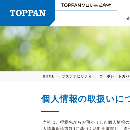
ニュースリリース
環境への取り組み
新卒採用＜大卒＞
ご挨拶
コーポレートガバナンス
行動指針
中途採用
事業所・拠点
HOME
サステナビリティ
コーポレートガバ
沿革
>
>
電子公告
個人情報の取扱いに
当社は、得意先からお預かりした個人情報の
人情報保護方針｣に基づく活動を展開し、遵