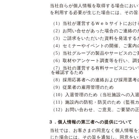
当社自らが個人情報を取得する場合におい
を利用する必要が生じた場合には、その旨
（1）当社が運営するＷｅｂサイトにおけ
（2）お問い合せがあった場合のご連絡の
（3）ご請求をいただいた資料を発送する
（4）セミナーやイベントの開催、ご案内
（5）当社グループの製品やサービスのご
（6）取材やアンケート調査等を行い、調
（7）当社の運営する有料サービスについ
を確認するため
（8）採用応募者への連絡および採用選考
（9）従業者の雇用管理のため
（10）入退管理のため（当社施設への入
（11）施設内の防犯・防災のため（監視
（12）お問い合わせ、ご意見、ご要望の
３．個人情報の第三者への提供について
当社では、お客さまの同意なく個人情報を
じた場合には、その旨を通知し、同意をい