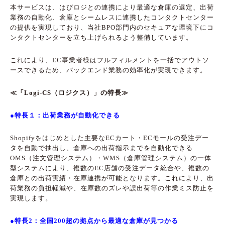
本サービスは、はぴロジとの連携により最適な倉庫の選定、出荷
業務の自動化、倉庫とシームレスに連携したコンタクトセンター
の提供を実現しており、当社BPO部門内のセキュアな環境下にコ
ンタクトセンターを立ち上げられるよう整備しています。
これにより、EC事業者様はフルフィルメントを一括でアウトソ
ースできるため、バックエンド業務の効率化が実現できます。
≪「Logi-CS（ロジクス）」の特長≫
●特長１：出荷業務が自動化できる
Shopifyをはじめとした主要なECカート・ECモールの受注デー
タを自動で抽出し、倉庫への出荷指示までを自動化できる
OMS（注文管理システム）・WMS（倉庫管理システム）の一体
型システムにより、複数のEC店舗の受注データ統合や、複数の
倉庫との出荷実績・在庫連携が可能となります。これにより、出
荷業務の負担軽減や、在庫数のズレや誤出荷等の作業ミス防止を
実現します。
●特長2：全国200超の拠点から最適な倉庫が見つかる