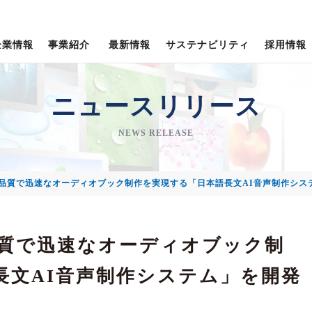
企業情報
事業紹介
最新情報
サステナビリティ
採用情報
新卒採用＜専門卒・高卒＞
企業理念・経営信条
社会への取り組み
トピックス
ニュースリリース
会社概要
NEWS RELEASE
TOPPANクロレグループ
、高品質で迅速なオーディオブック制作を実現する「日本語長文AI音声制作シス
役員紹介
品質で迅速なオーディオブック制
長文AI音声制作システム」を開発